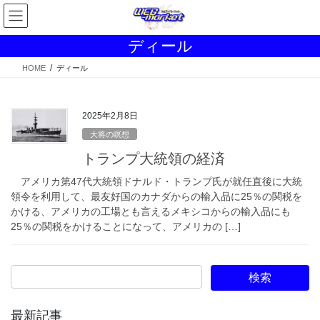
コ
ナ
ン
ビ
テ
ゲ
ディール
ン
ー
ツ
シ
HOME
ディール
へ
ョ
ス
ン
キ
に
2025年2月8日
ッ
移
大将の瞑想
プ
動
トランプ大統領の経済
アメリカ第47代大統領ドナルド・トランプ氏が就任直後に大統
領令を利用して、最友好国のカナダからの輸入品に25％の関税を
かける、アメリカの工場とも言えるメキシコからの輸入品にも
25％の関税をかけることになって、アメリカの […]
最新記事