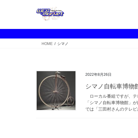
コ
ナ
ン
ビ
テ
ゲ
ン
ー
ツ
シ
へ
ョ
HOME
シマノ
ス
ン
キ
に
ッ
移
プ
動
2022年8月26日
シマノ自転車博物
ローカル番組ですが、テ
「シマノ自転車博物館」が
では「三田村さんのテレビが