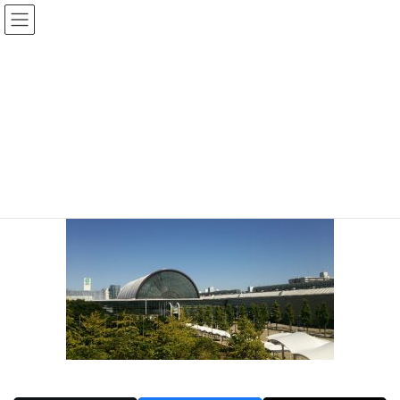
コ
ナ
ン
ビ
テ
ゲ
投稿
ン
ー
ツ
シ
HOME
G20
20190621-1
へ
ョ
ス
ン
2019年6月21日
/ 最終更新日時 :
2019年6月21日
sinya
キ
に
ッ
移
20190621-1
プ
動