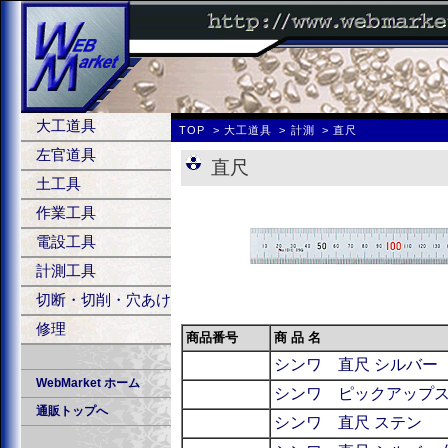
大工道具
TOP
大工道具
計測
直尺
左官道具
直尺
土工具
作業工具
電設工具
計測工具
切断・切削・穴あけ
修理
商品番号
商 品 名
シンワ 直尺 シルバー
WebMarket ホーム
シンワ ピックアップスケ
通販トップへ
シンワ 直尺 ステン