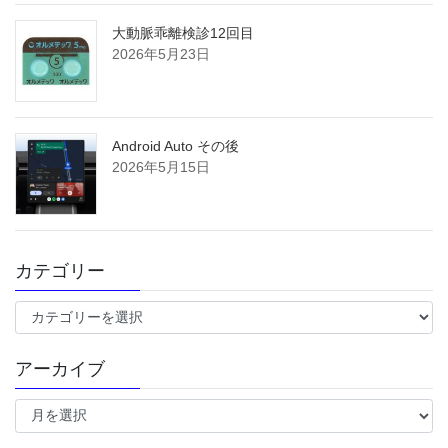
大動脈乖離検診12回目
2026年5月23日
Android Auto その後
2026年5月15日
カテゴリー
カ
テ
ゴ
アーカイブ
リ
ー
ア
ー
カ