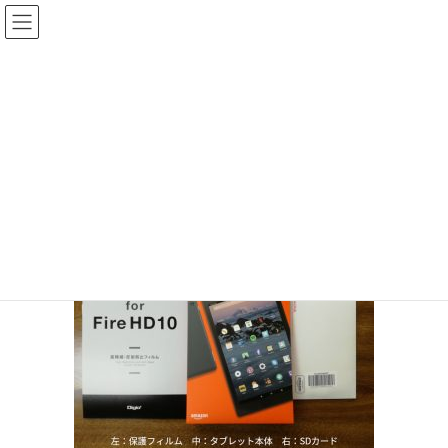
コ
ナ
ン
ビ
テ
ゲ
投稿
ン
ー
ツ
シ
HOME
Amazon Fire HD 10
20181019-1
へ
ョ
ス
ン
2018年10月19日
/ 最終更新日時 :
2018年10月19日
sinya
キ
に
ッ
移
20181019-1
プ
動