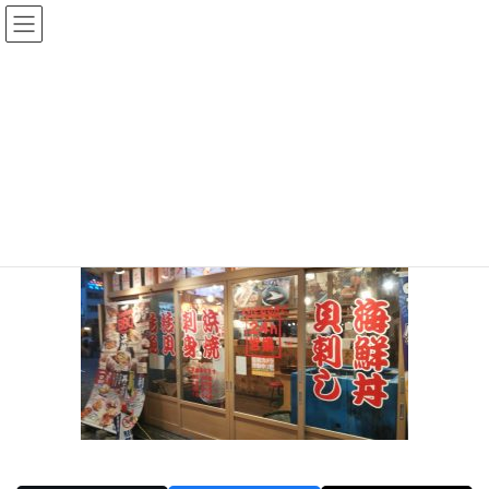
コ
ナ
ン
ビ
テ
ゲ
投稿
ン
ー
ツ
シ
HOME
2020年8月8日の大阪南
20200808-09
へ
ョ
ス
ン
2020年8月11日
/ 最終更新日時 :
2020年8月11日
sinya
キ
に
ッ
移
20200808-09
プ
動