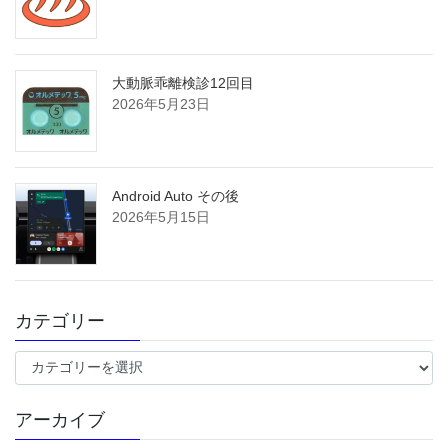
大動脈乖離検診12回目
2026年5月23日
Android Auto その後
2026年5月15日
カテゴリー
カ
テ
ゴ
アーカイブ
リ
ー