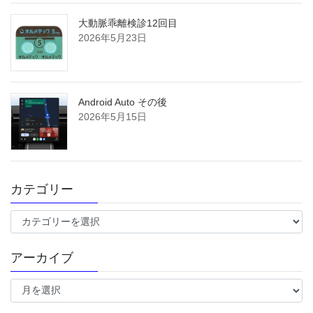
大動脈乖離検診12回目
2026年5月23日
Android Auto その後
2026年5月15日
カテゴリー
カ
テ
ゴ
アーカイブ
リ
ー
ア
ー
カ