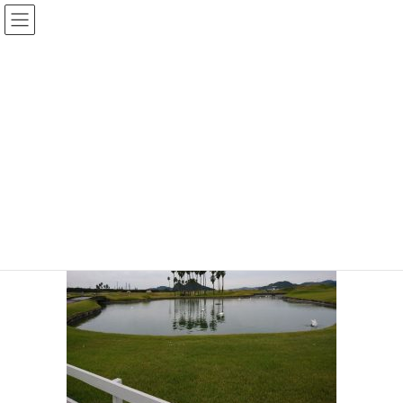
コ
ナ
ン
ビ
テ
ゲ
投稿
ン
ー
ツ
シ
HOME
ＪＦＥ瀬戸内海ゴルフ倶楽部
20191114-05
へ
ョ
ス
ン
2019年11月14日
/ 最終更新日時 :
2019年11月14日
sinya
キ
に
ッ
移
20191114-05
プ
動