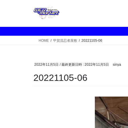
コ
ナ
ン
ビ
テ
ゲ
ン
ー
ツ
シ
へ
ョ
HOME
甲賀流忍者屋敷
20221105-06
ス
ン
キ
に
ッ
移
プ
動
2022年11月5日
/ 最終更新日時 :
2022年11月5日
sinya
20221105-06