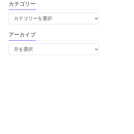
カテゴリー
カ
テ
ゴ
アーカイブ
リ
ア
ー
ー
カ
イ
ブ