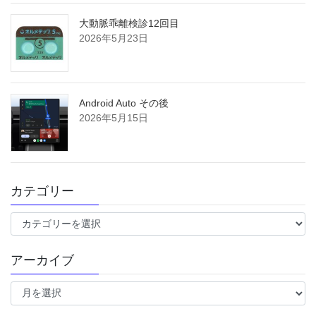
大動脈乖離検診12回目
2026年5月23日
Android Auto その後
2026年5月15日
カテゴリー
カ
テ
ゴ
アーカイブ
リ
ー
ア
ー
カ