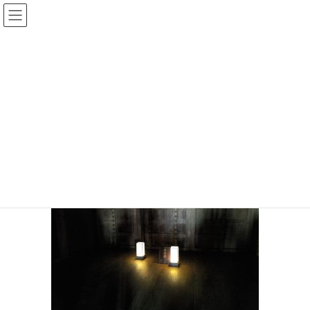
コ
ナ
ン
ビ
テ
ゲ
投稿
ン
ー
ツ
シ
HOME
姫路城
20191209-36
へ
ョ
ス
ン
2019年12月9日
/ 最終更新日時 :
2019年12月9日
sinya
キ
に
ッ
移
20191209-36
プ
動