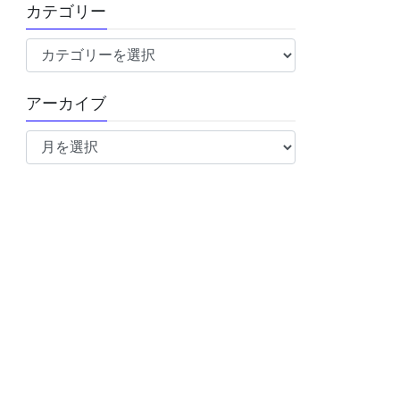
カテゴリー
カ
テ
ゴ
アーカイブ
リ
ア
ー
ー
カ
イ
ブ