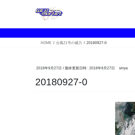
コ
ナ
ン
ビ
テ
ゲ
ン
ー
ツ
シ
へ
ョ
HOME
台風21号の威力
20180927-0
ス
ン
キ
に
ッ
移
プ
動
2018年9月27日
/ 最終更新日時 :
2018年9月27日
sinya
20180927-0