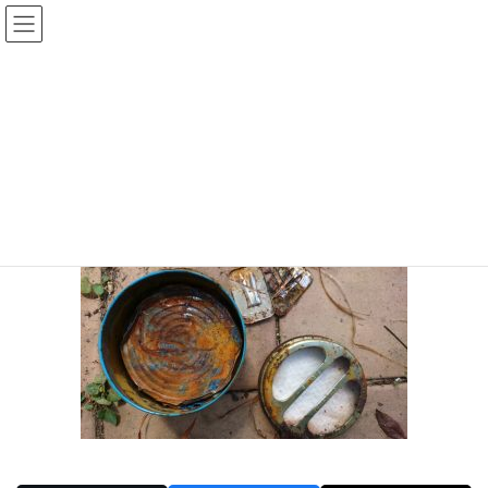
コ
ナ
ン
ビ
テ
ゲ
投稿
ン
ー
ツ
シ
HOME
古い蚊取り線香
20170904-3
へ
ョ
ス
ン
2017年9月4日
/ 最終更新日時 :
2017年9月4日
sinya
キ
に
ッ
移
20170904-3
プ
動