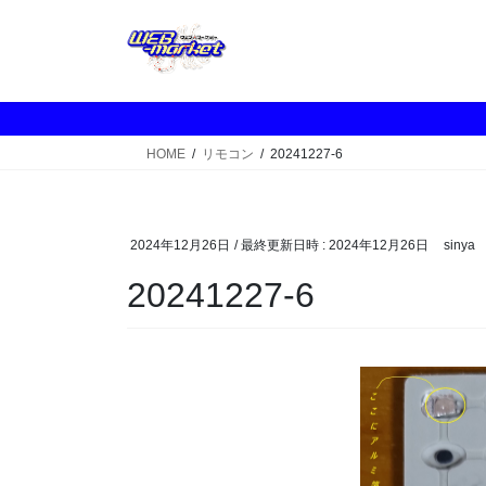
コ
ナ
ン
ビ
テ
ゲ
ン
ー
ツ
シ
へ
ョ
HOME
リモコン
20241227-6
ス
ン
キ
に
ッ
移
プ
動
2024年12月26日
/ 最終更新日時 :
2024年12月26日
sinya
20241227-6