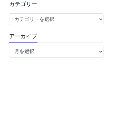
カテゴリー
カ
テ
ゴ
アーカイブ
リ
ア
ー
ー
カ
イ
ブ