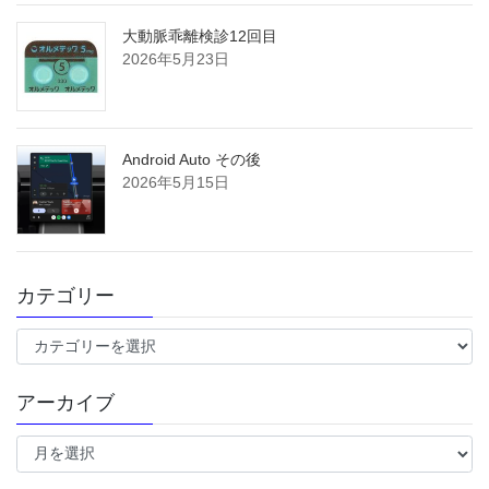
大動脈乖離検診12回目
2026年5月23日
Android Auto その後
2026年5月15日
カテゴリー
カ
テ
ゴ
アーカイブ
リ
ー
ア
ー
カ