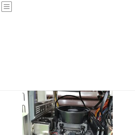
コ
ナ
ン
ビ
テ
ゲ
投稿
ン
ー
ツ
シ
HOME
パソコン再生
20190605-10
へ
ョ
ス
ン
2019年6月6日
/ 最終更新日時 :
2019年6月6日
sinya
キ
に
ッ
移
20190605-10
プ
動