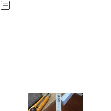
コ
ナ
ン
ビ
テ
ゲ
投稿
ン
ー
ツ
シ
HOME
バックロードホーン組立（1）
dav
へ
ョ
ス
ン
2017年5月16日
/ 最終更新日時 :
2017年5月16日
sinya
キ
に
ッ
移
dav
プ
動