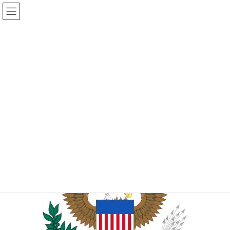
コ
ナ
ン
ビ
テ
ゲ
投稿
ン
ー
ツ
シ
HOME
バイデン大統領の選挙離脱
20240722-1
へ
ョ
ス
ン
2024年7月22日
/ 最終更新日時 :
2024年7月22日
sinya
キ
に
ッ
移
20240722-1
プ
動