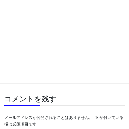
関連記事
WiFiの調子が悪い
2021年6月18日
Computer
、
LAN
、
WiFi
、
オーディオ＆ビジュアル
、
カテゴリー
スマホ
WiFi
スイッチングハブ
無線LAN
タグ
コメントを残す
メールアドレスが公開されることはありません。
※
が付いている
欄は必須項目です