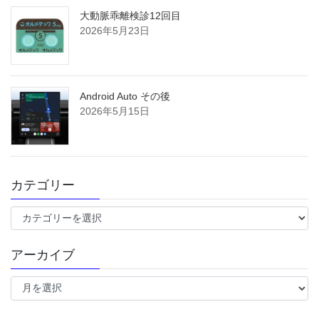
大動脈乖離検診12回目
2026年5月23日
Android Auto その後
2026年5月15日
カテゴリー
カ
テ
ゴ
アーカイブ
リ
ー
ア
ー
カ