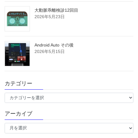
大動脈乖離検診12回目
2026年5月23日
Android Auto その後
2026年5月15日
カテゴリー
カ
テ
ゴ
アーカイブ
リ
ー
ア
ー
カ