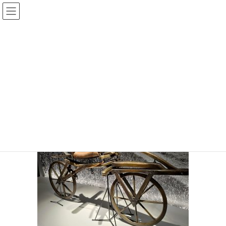
コ
ナ
ン
ビ
テ
ゲ
投稿
ン
ー
ツ
シ
HOME
シマノ自転車博物館
P_20220807_151617-2
へ
ョ
ス
ン
2022年8月26日
/ 最終更新日時 :
2022年8月26日
sinya
キ
に
ッ
移
P_20220807_151617-2
プ
動