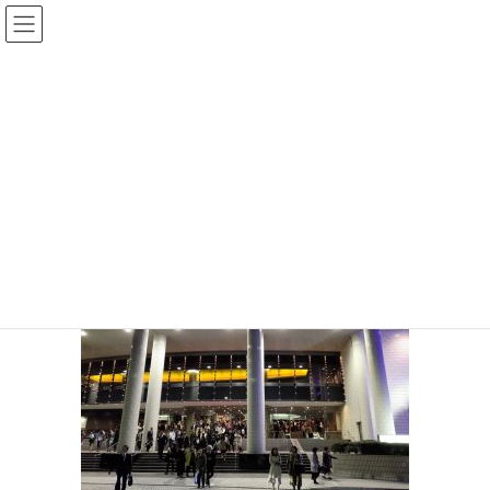
コ
ナ
ン
ビ
テ
ゲ
投稿
ン
ー
ツ
シ
HOME
コンサート
20191122-17
へ
ョ
ス
ン
2019年11月22日
/ 最終更新日時 :
2019年11月22日
sinya
キ
に
ッ
移
20191122-17
プ
動