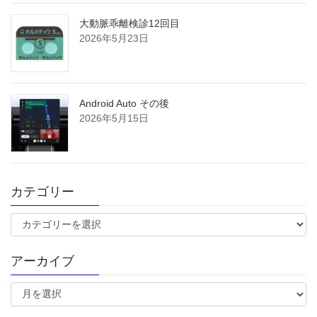
大動脈乖離検診12回目
2026年5月23日
Android Auto その後
2026年5月15日
カテゴリー
カ
テ
ゴ
アーカイブ
リ
ー
ア
ー
カ