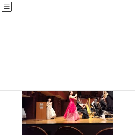
コ
ナ
ン
ビ
テ
ゲ
投稿
ン
ー
ツ
シ
HOME
コンサート
20191122-08
へ
ョ
ス
ン
2019年11月22日
/ 最終更新日時 :
2019年11月22日
sinya
キ
に
ッ
移
20191122-08
プ
動