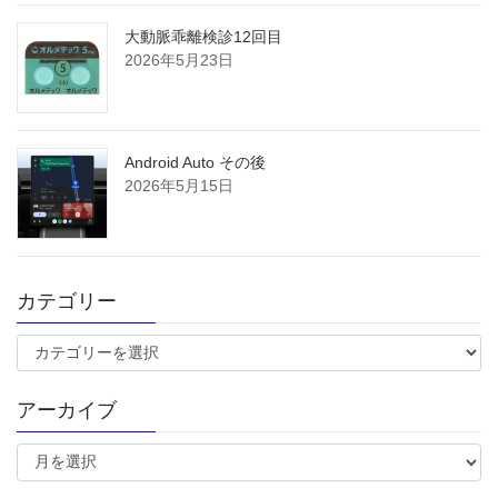
大動脈乖離検診12回目
2026年5月23日
Android Auto その後
2026年5月15日
カテゴリー
カ
テ
ゴ
アーカイブ
リ
ー
ア
ー
カ