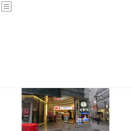
コ
ナ
ン
ビ
テ
ゲ
投稿
ン
ー
ツ
シ
HOME
コロナの影響
20200312-69
へ
ョ
ス
ン
2020年3月13日
/ 最終更新日時 :
2020年3月13日
sinya
キ
に
ッ
移
20200312-69
プ
動