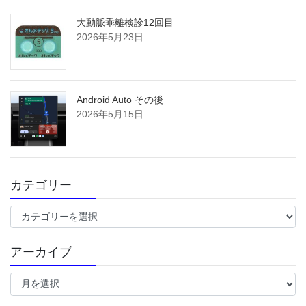
大動脈乖離検診12回目
2026年5月23日
Android Auto その後
2026年5月15日
カテゴリー
カ
テ
ゴ
アーカイブ
リ
ー
ア
ー
カ