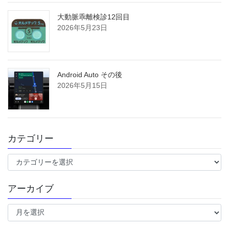
大動脈乖離検診12回目
2026年5月23日
Android Auto その後
2026年5月15日
カテゴリー
カ
テ
ゴ
アーカイブ
リ
ー
ア
ー
カ