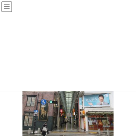
コ
ナ
ン
ビ
テ
ゲ
投稿
ン
ー
ツ
シ
HOME
コロナの影響
20200312-61
へ
ョ
ス
ン
2020年3月13日
/ 最終更新日時 :
2020年3月13日
sinya
キ
に
ッ
移
20200312-61
プ
動