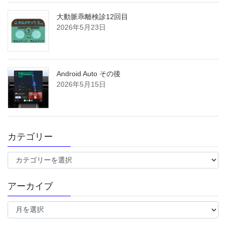
大動脈乖離検診12回目
2026年5月23日
Android Auto その後
2026年5月15日
カテゴリー
カ
テ
ゴ
アーカイブ
リ
ー
ア
ー
カ