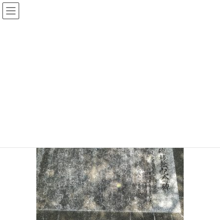
コ
ナ
ン
ビ
テ
ゲ
投稿
ン
ー
ツ
シ
HOME
けいはんな記念公園
20190423-43
へ
ョ
ス
ン
2019年4月23日
/ 最終更新日時 :
2019年4月23日
sinya
キ
に
ッ
移
20190423-43
プ
動