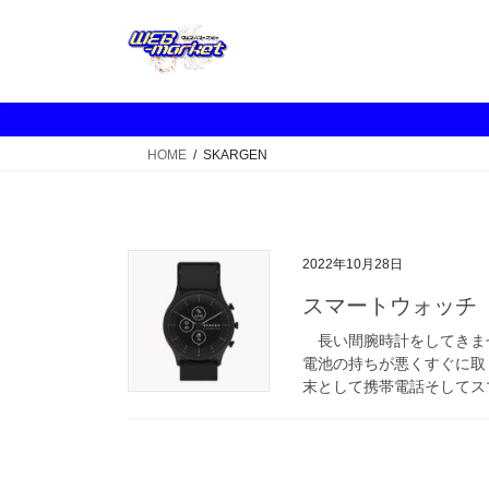
コ
ナ
ン
ビ
テ
ゲ
ン
ー
ツ
シ
へ
ョ
HOME
SKARGEN
ス
ン
キ
に
ッ
移
プ
動
2022年10月28日
スマートウォッチ
長い間腕時計をしてきま
電池の持ちが悪くすぐに取
末として携帯電話そしてスマ