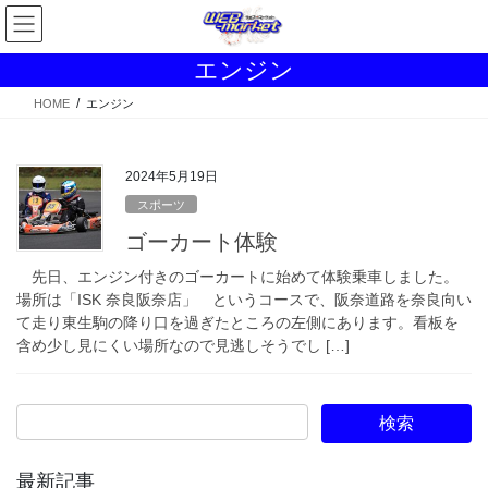
コ
ナ
ン
ビ
テ
ゲ
エンジン
ン
ー
ツ
シ
HOME
エンジン
へ
ョ
ス
ン
キ
に
2024年5月19日
ッ
移
スポーツ
プ
動
ゴーカート体験
先日、エンジン付きのゴーカートに始めて体験乗車しました。
場所は「ISK 奈良阪奈店」 というコースで、阪奈道路を奈良向い
て走り東生駒の降り口を過ぎたところの左側にあります。看板を
含め少し見にくい場所なので見逃しそうでし […]
最新記事