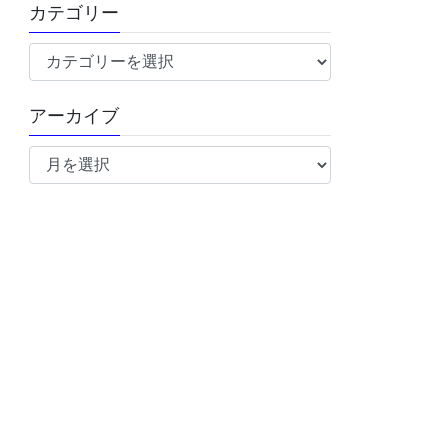
カテゴリー
カ
テ
ゴ
アーカイブ
リ
ア
ー
ー
カ
イ
ブ