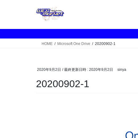
コ
ナ
ン
ビ
テ
ゲ
ン
ー
ツ
シ
へ
ョ
HOME
Microsoft One Drive
20200902-1
ス
ン
キ
に
ッ
移
プ
動
2020年9月2日
/ 最終更新日時 :
2020年9月2日
sinya
20200902-1