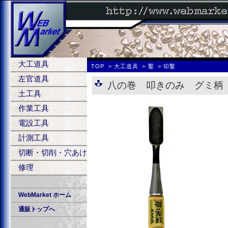
大工道具
TOP
大工道具
鑿
叩鑿
左官道具
八の巻 叩きのみ グミ柄
土工具
作業工具
電設工具
計測工具
切断・切削・穴あけ
修理
WebMarket ホーム
通販トップへ