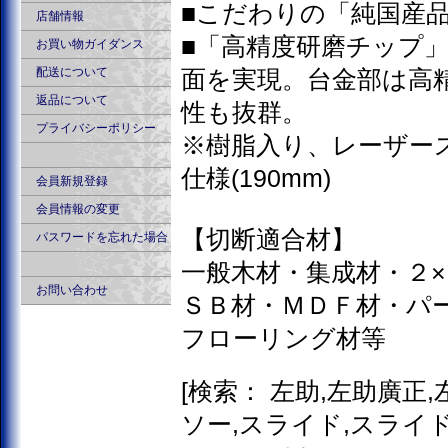
■こだわりの「純国産
店舗情報
■「高精度研磨チップ
お買い物ガイダンス
配送について
面を実現。台金部は高
返品について
性も抜群。
プライバシーポリシー
※樹脂入り、レーザー
仕様(190mm)
会員新規登録
会員情報の変更
【切断適合材】
パスワードを忘れた場合
一般木材・集成材・２
お問い合わせ
ＳＢ材・ＭＤＦ材・パ
フローリング材等
[検索： 左助,左助廣正
ソー,スライド,スライド