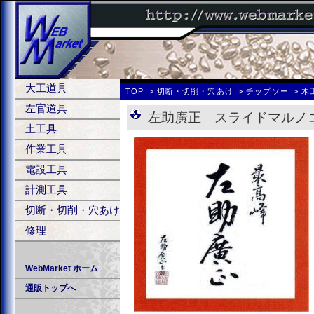
大工道具
TOP
切断・切削・穴あけ
チップソー
木
左官道具
左助廣正 スライドマルノ
土工具
作業工具
電設工具
計測工具
切断・切削・穴あけ
修理
WebMarket ホーム
通販トップへ