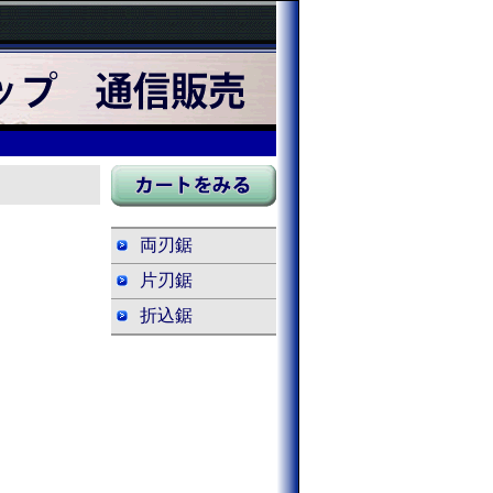
両刃鋸
片刃鋸
折込鋸