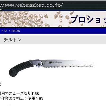
具
鋸
折込鋸
 チルトン
鋸
採用でスムーズな切れ味
枠作業まで幅広く使用可能