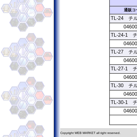
通販コ
TL-24 
0460
TL-24-
0460
TL-27 チ
0460
TL-27-
0460
TL-30 チ
0460
TL-30-1
0460
Copyright WEB MARKET all right reserved.