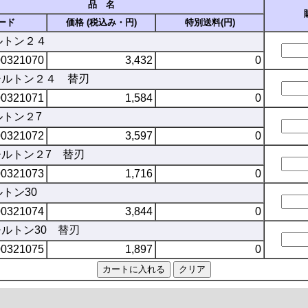
品 名
ード
価格 (税込み・円)
特別送料(円)
チルトン２４
00321070
3,432
0
1 チルトン２４ 替刃
00321071
1,584
0
ルトン２7
00321072
3,597
0
1 チルトン２7 替刃
00321073
1,716
0
ルトン30
00321074
3,844
0
 チルトン30 替刃
00321075
1,897
0