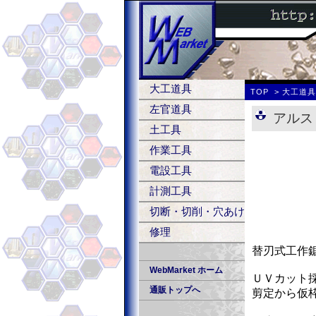
大工道具
TOP
大工道
左官道具
アルス
土工具
作業工具
電設工具
計測工具
切断・切削・穴あけ
修理
替刃式工作
WebMarket ホーム
ＵＶカット
通販トップへ
剪定から仮