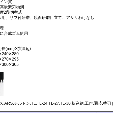
ザイン賞
・高炭素刃物鋼
度2段切替式
ト採用、リブ付研磨、鏡面研磨目立て、アサリわけなし
理
部に合成ゴム使用
長(mm)✕質量(g)
✕240✕280
✕270✕295
✕300✕305
,ARS,チルトン,TL,TL-24,TL-27,TL-30,折込鋸,工作,園芸,替刃 ]