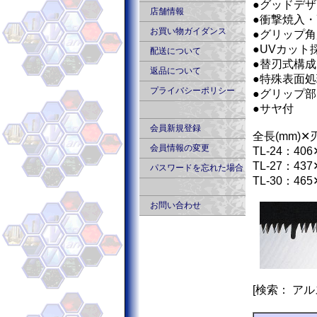
●グッドデ
店舗情報
●衝撃焼入
お買い物ガイダンス
●グリップ角
●UVカッ
配送について
●替刃式構成
返品について
●特殊表面処
プライバシーポリシー
●グリップ
●サヤ付
会員新規登録
全長(mm)✕刃
会員情報の変更
TL-24：406
TL-27：437
パスワードを忘れた場合
TL-30：465
お問い合わせ
[検索： アルス