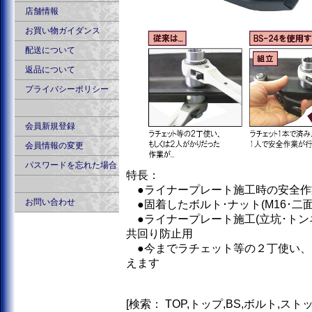
店舗情報
お買い物ガイダンス
配送について
返品について
プライバシーポリシー
会員新規登録
会員情報の変更
パスワードを忘れた場合
特長：
●ライナープレート施工時の安全作
お問い合わせ
●固着したボルト･ナット(M16･二面
●ライナープレート施工(立坑･トン
共回り防止用
●今までラチェット等の２丁使い、
えます
[検索： TOP,トップ,BS,ボルト,ス