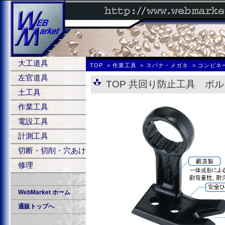
大工道具
TOP
作業工具
スパナ・メガネ
コンビネ
左官道具
TOP 共回り防止工具 ボ
土工具
作業工具
電設工具
計測工具
切断・切削・穴あけ
修理
WebMarket ホーム
通販トップへ