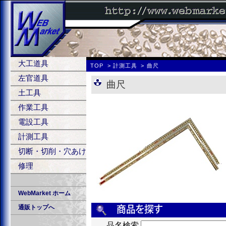
大工道具
TOP
計測工具
曲尺
左官道具
曲尺
土工具
作業工具
電設工具
計測工具
切断・切削・穴あけ
修理
WebMarket ホーム
通販トップへ
品名検索