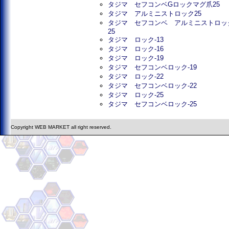
タジマ セフコンベGロックマグ爪25
タジマ アルミニストロック25
タジマ セフコンベ アルミニストロッ
25
タジマ ロック-13
タジマ ロック-16
タジマ ロック-19
タジマ セフコンベロック-19
タジマ ロック-22
タジマ セフコンベロック-22
タジマ ロック-25
タジマ セフコンベロック-25
Copyright WEB MARKET all right reserved.