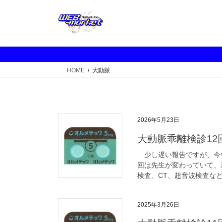
コ
ナ
ン
ビ
テ
ゲ
ン
ー
ツ
シ
へ
ョ
HOME
大動脈
ス
ン
キ
に
ッ
移
プ
動
2026年5月23日
大動脈乖離検診12
少し遅い報告ですが、今年
回は先生が変わっていて、
検査、CT、超音波検査など
2025年3月26日