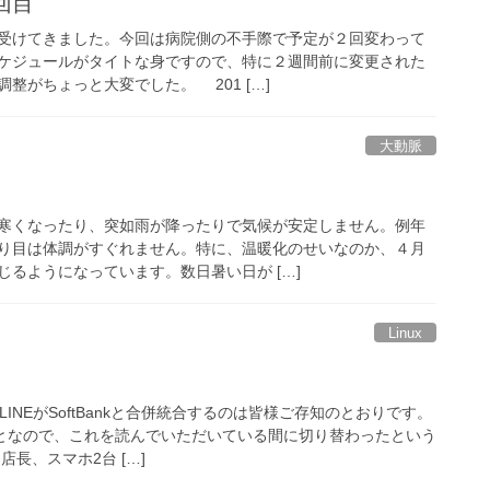
回目
受けてきました。今回は病院側の不手際で予定が２回変わって
ケジュールがタイトな身ですので、特に２週間前に変更された
整がちょっと大変でした。 201 […]
大動脈
寒くなったり、突如雨が降ったりで気候が安定しません。例年
り目は体調がすぐれません。特に、温暖化のせいなのか、４月
るようになっています。数日暑い日が […]
Linux
INEがSoftBankと合併統合するのは皆様ご存知のとおりです。
ことなので、これを読んでいただいている間に切り替わったという
長、スマホ2台 […]