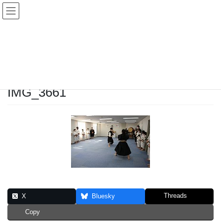
コ
ナ
ン
ビ
テ
ゲ
投稿
ン
ー
ツ
シ
HOME
阪名戦
IMG_3661
へ
ョ
ス
ン
2024年6月9日
/ 最終更新日時 :
2024年6月9日
正治磯山
キ
に
ッ
移
IMG_3661
プ
動
Threads
X
Bluesky
Copy