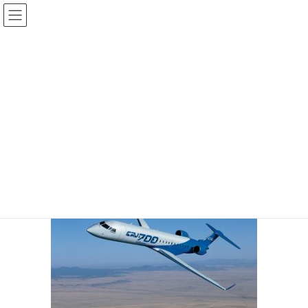
コ
ナ
ン
ビ
テ
ゲ
投稿
ン
ー
ツ
シ
HOME
福島空港と小型機
20161031-11
へ
ョ
ス
ン
2016年10月31日
/ 最終更新日時 :
2016年10月31日
sinya
キ
に
ッ
移
20161031-11
プ
動