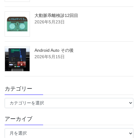
大動脈乖離検診12回目
2026年5月23日
Android Auto その後
2026年5月15日
カテゴリー
カ
テ
ゴ
アーカイブ
リ
ー
ア
ー