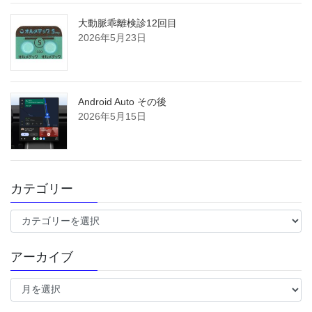
大動脈乖離検診12回目
2026年5月23日
Android Auto その後
2026年5月15日
カテゴリー
カ
テ
ゴ
アーカイブ
リ
ー
ア
ー
カ