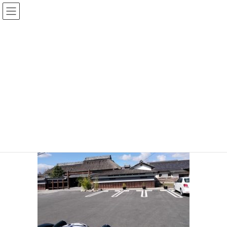
コ
ナ
ン
ビ
テ
ゲ
投稿
ン
ー
ツ
シ
HOME
甲賀流忍者屋敷
20221105-10
へ
ョ
ス
ン
2022年11月5日
/ 最終更新日時 :
2022年11月5日
sinya
キ
に
ッ
移
20221105-10
プ
動