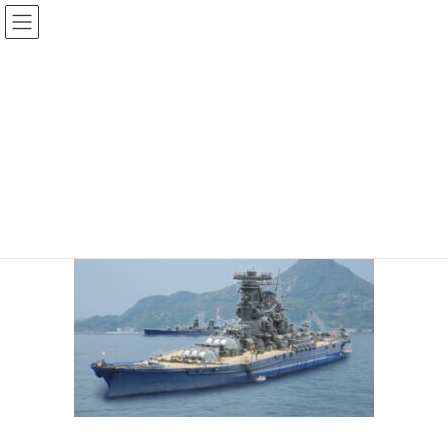
コ
ナ
ン
ビ
テ
ゲ
投稿
ン
ー
ツ
シ
HOME
武器輸出
yamato64
へ
ョ
ス
ン
2026年6月5日
/ 最終更新日時 :
2026年6月5日
sinya
キ
に
ッ
移
yamato64
プ
動