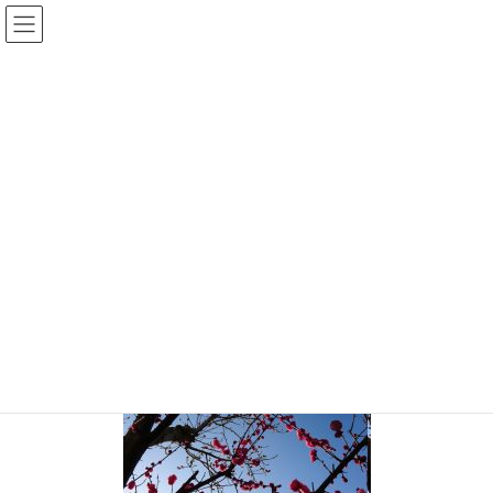
コ
ナ
ン
ビ
テ
ゲ
投稿
ン
ー
ツ
シ
HOME
梅は咲いたか桜はまだかいな
20180320-1
へ
ョ
ス
ン
2018年3月20日
/ 最終更新日時 :
2018年3月20日
sinya
キ
に
ッ
移
20180320-1
プ
動