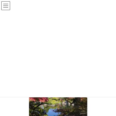
コ
ナ
ン
ビ
テ
ゲ
投稿
ン
ー
ツ
シ
HOME
姫路城
20191209-88
へ
ョ
ス
ン
2019年12月9日
/ 最終更新日時 :
2019年12月9日
sinya
キ
に
ッ
移
20191209-88
プ
動