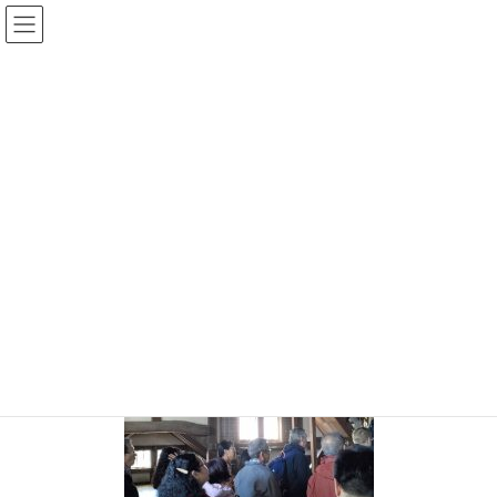
コ
ナ
ン
ビ
テ
ゲ
投稿
ン
ー
ツ
シ
HOME
姫路城
20191209-41
へ
ョ
ス
ン
2019年12月9日
/ 最終更新日時 :
2019年12月9日
sinya
キ
に
ッ
移
20191209-41
プ
動