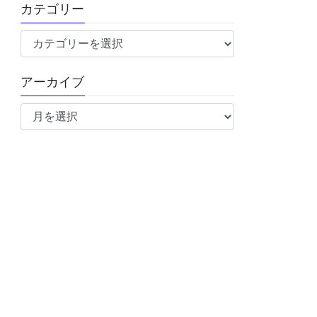
カテゴリー
カ
テ
ゴ
アーカイブ
リ
ア
ー
ー
カ
イ
ブ