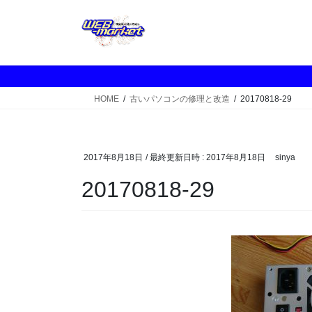
コ
ナ
ン
ビ
テ
ゲ
ン
ー
ツ
シ
へ
ョ
HOME
古いパソコンの修理と改造
20170818-29
ス
ン
キ
に
ッ
移
プ
動
2017年8月18日
/ 最終更新日時 :
2017年8月18日
sinya
20170818-29