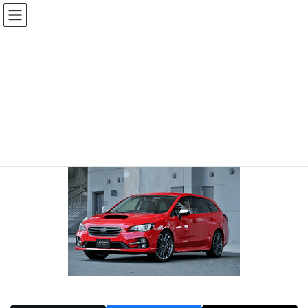
コ
ナ
ン
ビ
テ
ゲ
投稿
ン
ー
ツ
シ
HOME
レヴォーグ6か月点検
20190628-0
へ
ョ
ス
ン
2019年6月28日
/ 最終更新日時 :
2019年6月28日
sinya
キ
に
ッ
移
20190628-0
プ
動