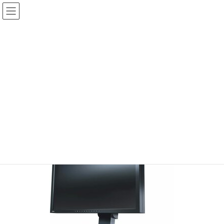
コ
ナ
ン
ビ
テ
ゲ
投稿
ン
ー
ツ
シ
HOME
ディスプレーが完全に壊れた
20210312-0
へ
ョ
ス
ン
2021年3月12日
/ 最終更新日時 :
2021年3月12日
sinya
キ
に
ッ
移
20210312-0
プ
動