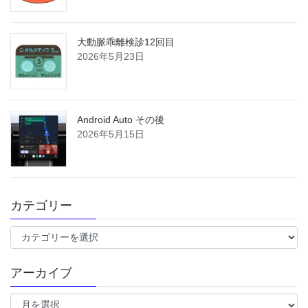
大動脈乖離検診12回目
2026年5月23日
Android Auto その後
2026年5月15日
カテゴリー
カ
テ
ゴ
アーカイブ
リ
ー
ア
ー