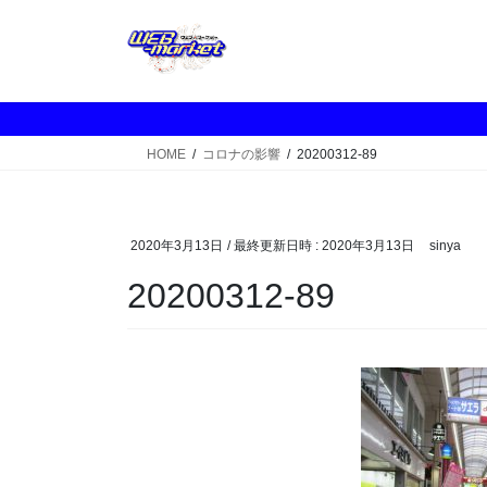
コ
ナ
ン
ビ
テ
ゲ
ン
ー
ツ
シ
へ
ョ
HOME
コロナの影響
20200312-89
ス
ン
キ
に
ッ
移
プ
動
2020年3月13日
/ 最終更新日時 :
2020年3月13日
sinya
20200312-89