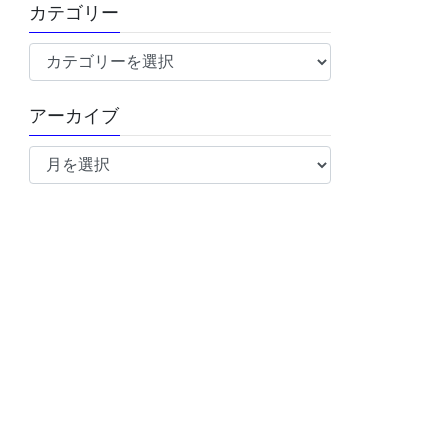
カテゴリー
カ
テ
ゴ
アーカイブ
リ
ア
ー
ー
カ
イ
ブ