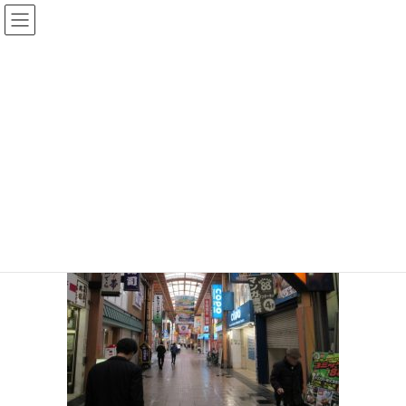
コ
ナ
ン
ビ
テ
ゲ
投稿
ン
ー
ツ
シ
HOME
コロナの影響
20200312-77
へ
ョ
ス
ン
2020年3月13日
/ 最終更新日時 :
2020年3月13日
sinya
キ
に
ッ
移
20200312-77
プ
動