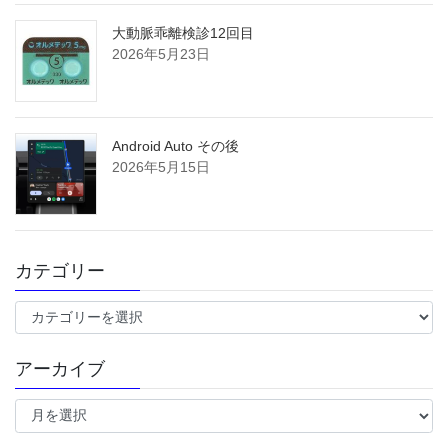
大動脈乖離検診12回目
2026年5月23日
Android Auto その後
2026年5月15日
カテゴリー
カ
テ
ゴ
アーカイブ
リ
ー
ア
ー
カ