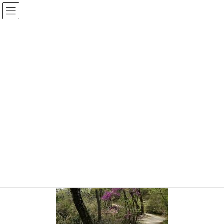
コ
ナ
ン
ビ
テ
ゲ
投稿
ン
ー
ツ
シ
HOME
けいはんな記念公園
20190423-46
へ
ョ
ス
ン
2019年4月23日
/ 最終更新日時 :
2019年4月23日
sinya
キ
に
ッ
移
20190423-46
プ
動