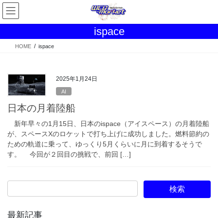
コ
ナ
ン
ビ
テ
ゲ
ispace
ン
ー
ツ
シ
HOME
ispace
へ
ョ
ス
ン
キ
に
2025年1月24日
ッ
移
AI
プ
動
日本の月着陸船
新年早々の1月15日、日本のispace（アイスペース）の月着陸船
が、スペースXのロケットで打ち上げに成功しました。燃料節約の
ための軌道に乗って、ゆっくり5月くらいに月に到着するそうで
す。 今回が２回目の挑戦で、前回 […]
最新記事