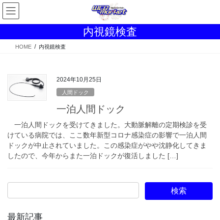
コ
ナ
ン
ビ
テ
ゲ
内視鏡検査
ン
ー
ツ
シ
HOME
内視鏡検査
へ
ョ
ス
ン
キ
に
2024年10月25日
ッ
移
人間ドック
プ
動
一泊人間ドック
一泊人間ドックを受けてきました。大動脈解離の定期検診を受
けている病院では、ここ数年新型コロナ感染症の影響で一泊人間
ドックが中止されていました。この感染症がやや沈静化してきま
したので、今年からまた一泊ドックが復活しました […]
最新記事