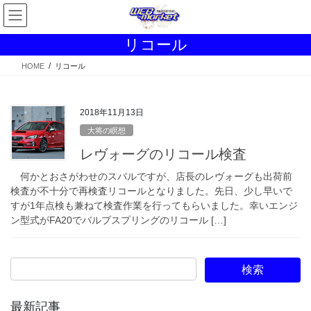
コ
ナ
ン
ビ
テ
ゲ
リコール
ン
ー
ツ
シ
HOME
リコール
へ
ョ
ス
ン
キ
に
2018年11月13日
ッ
移
大将の瞑想
プ
動
レヴォーグのリコール検査
何かとおさがわせのスバルですが、店長のレヴォーグも出荷前
検査が不十分で再検査リコールとなりました。先日、少し早いで
すが1年点検も兼ねて検査作業を行ってもらいました。幸いエンジ
ン型式がFA20でバルブスプリングのリコール […]
最新記事