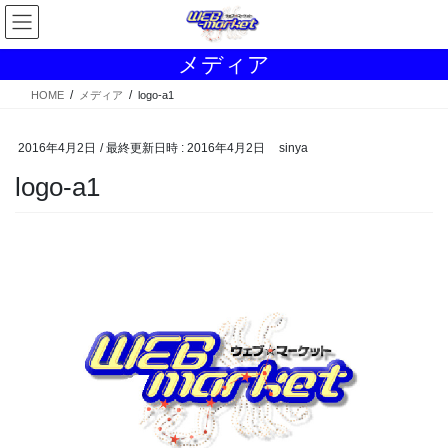
コ
ナ
ン
ビ
テ
ゲ
メディア
ン
ー
ツ
シ
HOME
メディア
logo-a1
へ
ョ
ス
ン
2016年4月2日
/ 最終更新日時 :
2016年4月2日
sinya
キ
に
ッ
移
logo-a1
プ
動